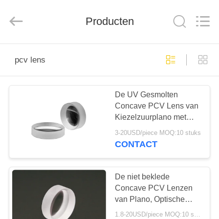
Wuhan
Siwer
Optics
Co.,Ltd.
Producten
All
Rights
Reserved.
HUIS
pcv lens
PRODUCTEN
De UV Gesmolten
Concave PCV Lens van
ONGEVEER
Kiezelzuurplano met
ONS
Aangepaste Deklaag
3-20USD/piece MOQ:10 stuks
CONTACT
FABRIEKSREIS
De niet beklede
KWALITEITSCONTROLE
Concave PCV Lenzen
van Plano, Optische
Lens met Negatieve
1.8-20USD/piece MOQ:10 stuks