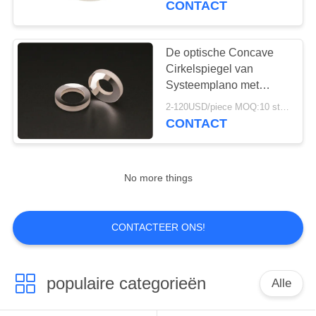
CONTACT
De optische Concave
Cirkelspiegel van
Systeemplano met
Zilveren Deklaag
2-120USD/piece MOQ:10 stuks
CONTACT
No more things
CONTACTEER ONS!
populaire categorieën
Alle