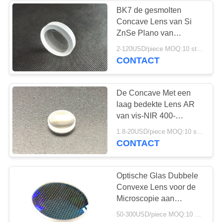
BK7 de gesmolten
Concave Lens van Si
ZnSe Plano van
Kiezelzuurduitsland voor
2-120USD/piece MOQ:10 stuks
Optisch Systeem
CONTACT
De Concave Met een
laag bedekte Lens AR
van vis-NIR 400-
1000nm Plano, 546nm-
1.8-20USD/piece MOQ:10 stuks
Ontwerpgolflengte
CONTACT
Optische Glas Dubbele
Convexe Lens voor de
Microscopie aan
Laserverwerking
50-300USD/piece MOQ:10 stuks