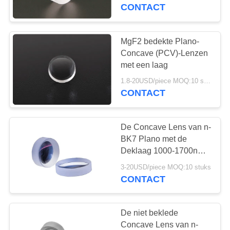
CONTACTEER
Brandpuntsafstanden
CONTACT
ONS
MgF2 bedekte Plano-
VERZOEK
Concave (PCV)-Lenzen
OM
met een laag
EEN
1.8-20USD/piece MOQ:10 stuks
CONTACT
CITAAT
De Concave Lens van n-
SITEMAP
BK7 Plano met de
Deklaag 1000-1700nm
van Beide
PRIVACY
3-20USD/piece MOQ:10 stuks
Oppervlaktenar
CONTACT
POLICY
De niet beklede
Concave Lens van n-