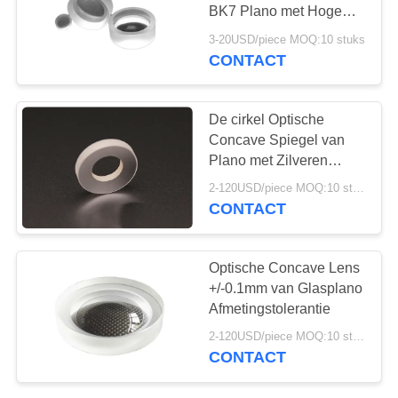
BK7 Plano met Hoge
Homogeniteit en Lage
3-20USD/piece MOQ:10 stuks
Bel
CONTACT
De cirkel Optische
Concave Spiegel van
Plano met Zilveren
Deklaag, 4300mm
2-120USD/piece MOQ:10 stuks
Diameterwaaier
CONTACT
Optische Concave Lens
+/-0.1mm van Glasplano
Afmetingstolerantie
2-120USD/piece MOQ:10 stuks
CONTACT