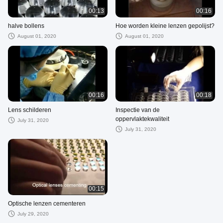
00:13
00:16
halve bollens
Hoe worden kleine lenzen gepolijst?
August 01, 2020
August 01, 2020
00:16
00:18
Lens schilderen
Inspectie van de
oppervlaktekwaliteit
July 31, 2020
July 31, 2020
00:15
Optische lenzen cementeren
July 29, 2020