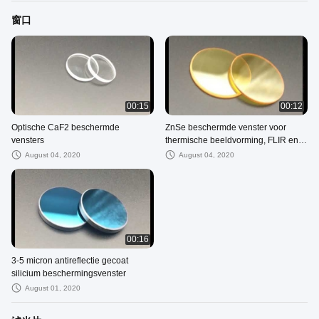
窗口
00:15
00:12
Optische CaF2 beschermde
ZnSe beschermde venster voor
vensters
thermische beeldvorming, FLIR en
medische systemen
August 04, 2020
August 04, 2020
00:16
3-5 micron antireflectie gecoat
silicium beschermingsvenster
August 01, 2020