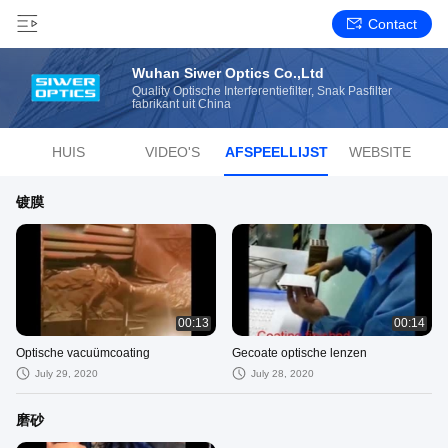
Contact
Wuhan Siwer Optics Co.,Ltd
Quality Optische Interferentiefilter, Snak Pasfilter
fabrikant uit China
HUIS
VIDEO'S
AFSPEELLIJST
WEBSITE
镀膜
00:13
00:14
Optische vacuümcoating
Gecoate optische lenzen
July 29, 2020
July 28, 2020
磨砂