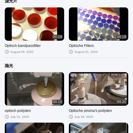
滤光片
00:19
00:19
Optisch bandpassfilter
Optische Filters
August 04, 2020
August 01, 2020
抛光
00:10
00:20
optisch polijsten
Optische prisma's polijsten
July 31, 2020
July 29, 2020