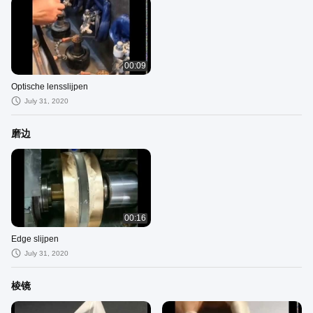
00:09
Optische lensslijpen
July 31, 2020
磨边
00:16
Edge slijpen
July 31, 2020
棱镜