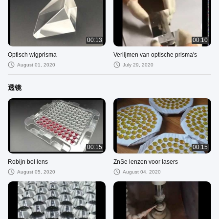
00:13
00:10
Optisch wigprisma
Verlijmen van optische prisma's
August 01, 2020
July 29, 2020
透镜
00:15
00:15
Robijn bol lens
ZnSe lenzen voor lasers
August 05, 2020
August 04, 2020