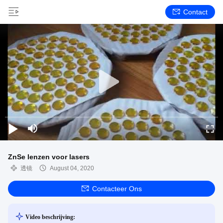
Contact
ZnSe lenzen voor lasers
透镜
August 04, 2020
Contacteer Ons
Video beschrijving: