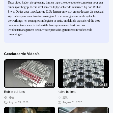
Deze video kadert de oplossing binnen typische operationele contexten voor een
duidelijker begrip. Neem deel aan een kijkje achter de schermen bij hoe Wuhan
Siwer Optics zeer nauwkeurige ZnSe-lenzen ontwerpt en produceert die speciaal
zijn ontworpen voor lasertoepassingen. U ziet onze geavanceerde optische
verwerkings- en coatingtechnologieën in actie, ontdekt de cruciale rol die deze
componenten spelen in industriële lasersystemen en leert hoe ons
kwaliteitsmanagement betrouwbare prestaties garandeert in veeleisende
omgevingen.
Gerelateerde Video's
00:15
00:13
Robijn bol lens
halve bollens
透镜
透镜
August 05, 2020
August 01, 2020