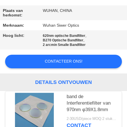
CONTACTEER
ONS
Plaats van
WUHAN, CHINA
herkomst:
Merknaam:
Wuhan Siwer Optics
VERZOEK
Hoog licht:
,
OM
620nm optische Bandfilter
,
B270 Optische Bandfilter
EEN
2 arcmin Smalle Bandfilter
CITAAT
CONTACTEER ONS!
DETAILS ONTVOUWEN
band de
Interferentiefilter van
970nm φ39X1.8mm
2-30USD/piece MOQ:2 stukken
CONTACT