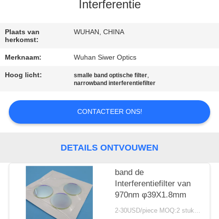
CONTACTEER
Interferentie
ONS
Plaats van
WUHAN, CHINA
herkomst:
VERZOEK
Merknaam:
Wuhan Siwer Optics
OM
Hoog licht:
,
smalle band optische filter
EEN
narrowband interferentiefilter
CITAAT
CONTACTEER ONS!
SITEMAP
DETAILS ONTVOUWEN
PRIVACY
POLICY
band de
Interferentiefilter van
970nm φ39X1.8mm
2-30USD/piece MOQ:2 stukken