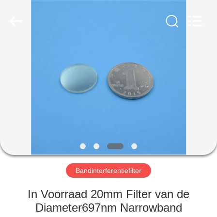
Wuhan
Siwer
Optics
Co.,Ltd.
All
Rights
Reserved.
HUIS
PRODUCTEN
ONGEVEER
ONS
FABRIEKSREIS
Bandinterferentiefilter
KWALITEITSCONTROLE
In Voorraad 20mm Filter van de
Diameter697nm Narrowband