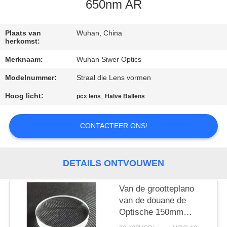
CONTACTEER
650nm AR
ONS
Plaats van
Wuhan, China
herkomst:
VERZOEK
Merknaam:
Wuhan Siwer Optics
OM
Modelnummer:
Straal die Lens vormen
EEN
Hoog licht:
,
pcx lens
Halve Ballens
CITAAT
CONTACTEER ONS!
SITEMAP
PRIVACY
DETAILS ONTVOUWEN
POLICY
Van de grootteplano
van de douane de
Optische 150mm
Diameter Grote Delen