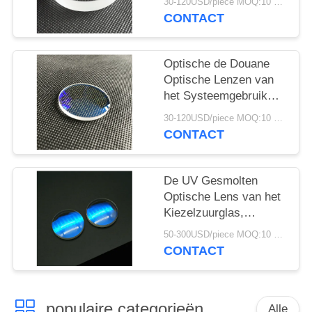
30-120USD/piece MOQ:10 stukken
van het de Lens
CONTACT
Optische Systeem
Convexe
Optische de Douane
Optische Lenzen van
het Systeemgebruik
150mm Diameter Met
30-120USD/piece MOQ:10 stukken
lange levensuur
CONTACT
De UV Gesmolten
Optische Lens van het
Kiezelzuurglas,
Optische Component
50-300USD/piece MOQ:10 stukken
met de Deklaag van
CONTACT
AR
populaire categorieën
Alle