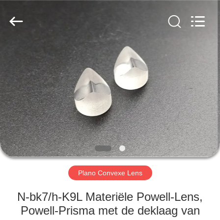
Wuhan
Siwer
Optics
Co.,Ltd.
All
Rights
Reserved.
HUIS
PRODUCTEN
ONGEVEER
ONS
FABRIEKSREIS
Plano Convexe Lens
KWALITEITSCONTROLE
N-bk7/h-K9L Materiële Powell-Lens,
Powell-Prisma met de deklaag van